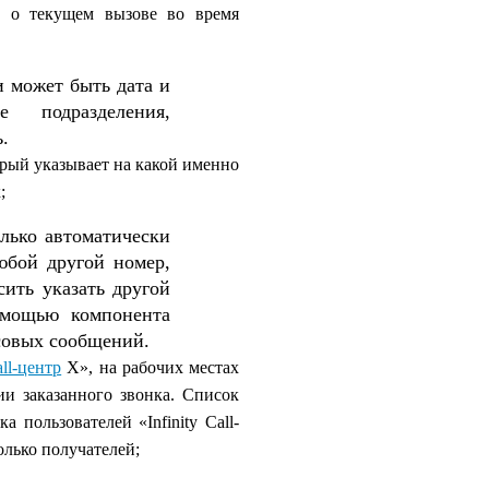
а о текущем вызове во время
 может быть дата и
 подразделения,
.
орый указывает на какой именно
;
олько автоматически
юбой другой номер,
сить указать другой
омощью компонента
совых сообщений.
ll-центр
X», на рабочих местах
и заказанного звонка. Список
 пользователей «Infinity Call-
олько получателей;