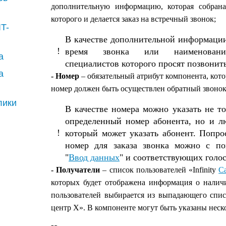
дополнительную информацию, которая собран
которого и делается заказ на встречный звонок;
IT-
В качестве дополнительной информации
!
время звонка или наименование
а
специалистов которого просят позвонить
а
- Номер
– обязательный атрибут компонента, кот
номер должен быть осуществлен обратный звонок
лики
В качестве номера можно указать не т
определенный номер абонента, но и л
!
который может указать абонент. Попро
номер для заказа звонка можно с п
"
Ввод данных
" и соответствующих голо
- Получатели
– список пользователей «Infinity
Ca
которых будет отображена информация о наличи
пользователей выбирается из выпадающего списка
центр X». В компоненте могут быть указаны неск