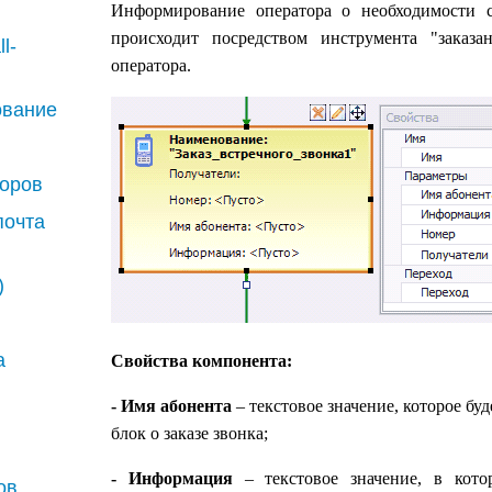
Информирование оператора о необходимости с
происходит посредством инструмента "заказа
l-
оператора.
рование
воров
почта
)
а
Свойства компонента:
- Имя абонента
– текстовое значение, которое б
блок о заказе звонка;
- Информация
– текстовое значение, в кото
ов