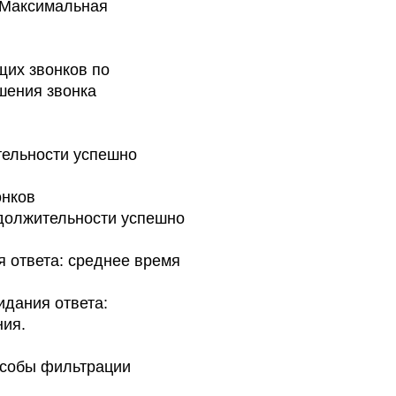
«Максимальная
щих звонков по
шения звонка
тельности успешно
онков
должительности успешно
 ответа: среднее время
идания ответа:
ния.
особы фильтрации