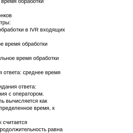
 время обработки
онков
тры:
обработки в IVR входящих
ое время обработки
альное время обработки
 ответа: среднее время
идания ответа:
ия с оператором.
ль вычисляется как
определенное время, к
к считается
продолжительность равна