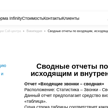
ма Infinity
Стоимость
Контакты
Клиенты
Википедия
Сводные отчеты по входящим, исходящи
Сводные отчеты по
цию
исходящим и внутре
 и
Отчет «Входящие звонки – сводная»
Расположение: Статистика – Звонки - С
Данный отчет предполагает средство ви
«таблица».
Одна строка таблицы соответствует как