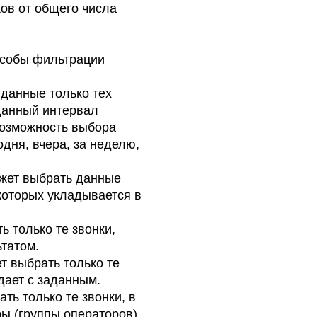
ков от общего числа
особы фильтрации
 данные только тех
аданный интервал
возможность выбора
дня, вчера, за неделю,
ожет выбрать данные
которых укладывается в
ь только те звонки,
татом.
т выбрать только те
дает с заданным.
ть только те звонки, в
ы (группы операторов).