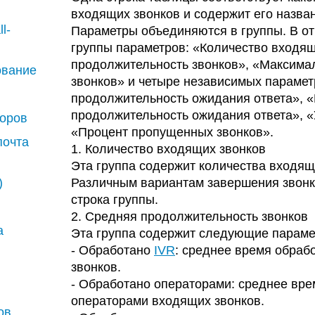
входящих звонков и содержит его назван
l-
Параметры объединяются в группы. В от
группы параметров: «Количество входя
продолжительность звонков», «Максима
рование
звонков» и четыре независимых парамет
продолжительность ожидания ответа», 
продолжительность ожидания ответа», 
воров
«Процент пропущенных звонков».
почта
1. Количество входящих звонков
Эта группа содержит количества входящи
)
Различным вариантам завершения звонка
строка группы.
2. Средняя продолжительность звонков
а
Эта группа содержит следующие параме
- Обработано
IVR
: среднее время обраб
звонков.
- Обработано операторами: среднее вре
операторами входящих звонков.
ов