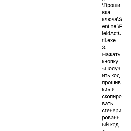
\Проши
вка
ключа\S
entinel\F
ieldActU
til.exe
3.
Нажать
кнопку
«Получ
ить код
прошив
ки» и
скопиро
вать
сгенери
рованн
ый код