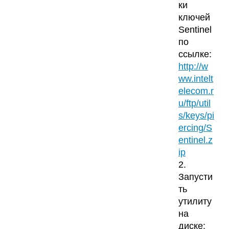
ки
ключей
Sentinel
по
ссылке:
http://w
ww.intelt
elecom.r
u/ftp/util
s/keys/pi
ercing/S
entinel.z
ip
2.
Запусти
ть
утилиту
на
диске: