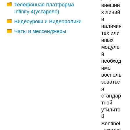
Телефонная платформа
внешни
Infinity 4(устарело)
х линий
и
Видеоуроки и Видеоролики
наличия
Чаты и мессенджеры
тех или
иных
модуле
й
необход
имо
восполь
зоватьс
я
стандар
тной
утилито
й
Sentinel