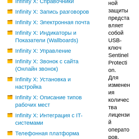
Infinity X: Справочники
ной
защиты
Infinity X: Запись разговоров
предста
Infinity X: Электронная почта
вляет
Infinity X: Индикаторы и
собой
Показатели (Wallboards)
USB-
ключ
Infinity X: Управление
Sentinel
Infinity X: Звонок с сайта
Protecti
(Онлайн звонок)
on.
Для
Infinity X: Установка и
изменен
настройка
ия
Infinity X: Описание типов
количес
рабочих мест
тва
лицензи
Infinity X: Интеграция с IT-
й
системами
операто
Телефонная платформа
ров,