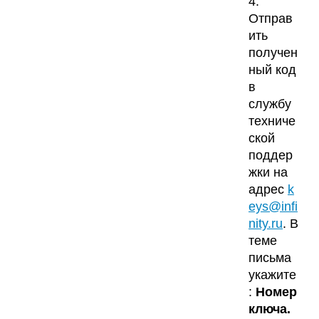
4.
Отправ
ить
получен
ный код
в
службу
техниче
ской
поддер
жки на
адрес
k
eys@infi
nity.ru
. В
теме
письма
укажите
:
Номер
ключа.