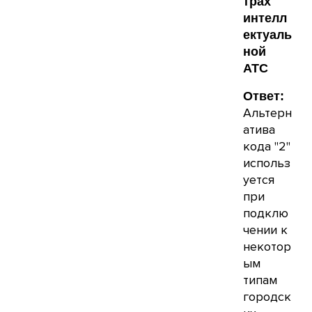
трах
интелл
ектуаль
ной
АТС
Ответ:
Альтерн
атива
кода "2"
использ
уется
при
подклю
чении к
некотор
ым
типам
городск