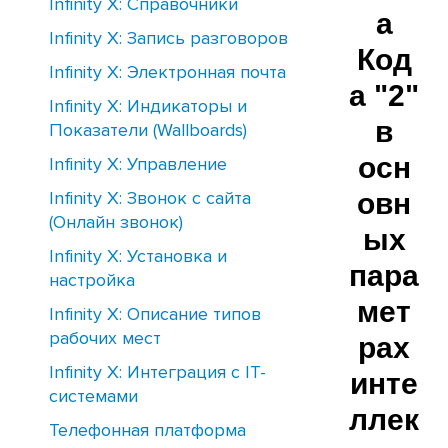
Infinity X: Справочники
а
Infinity X: Запись разговоров
Код
Infinity X: Электронная почта
а "2"
Infinity X: Индикаторы и
в
Показатели (Wallboards)
осн
Infinity X: Управление
Infinity X: Звонок с сайта
овн
(Онлайн звонок)
ых
Infinity X: Установка и
пара
настройка
мет
Infinity X: Описание типов
рабочих мест
рах
Infinity X: Интеграция с IT-
инте
системами
ллек
Телефонная платформа