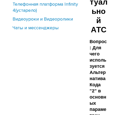
туал
Телефонная платформа Infinity
ьно
4(устарело)
Видеоуроки и Видеоролики
й
Чаты и мессенджеры
АТС
Вопрос
: Для
чего
исполь
зуется
Альтер
натива
Кода
"2" в
основн
ых
параме