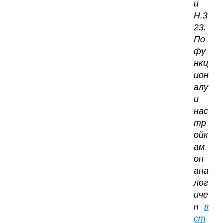
и
H.3
23.
По
фу
нкц
ион
алу
и
нас
тр
ойк
ам
он
ана
лог
иче
н
в
ст