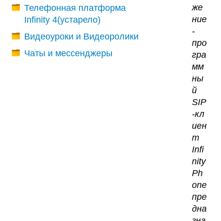
же
Телефонная платформа
ние
Infinity 4(устарело)
-
Видеоуроки и Видеоролики
про
Чаты и мессенджеры
гра
мм
ны
й
SIP
-кл
иен
т
Infi
nity
Ph
one
пре
дна
зна