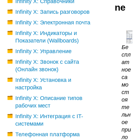
Infinity X: Справочники
ne
Infinity X: Запись разговоров
Infinity X: Электронная почта
Infinity X: Индикаторы и
Показатели (Wallboards)
Бе
Infinity X: Управление
спл
Infinity X: Звонок с сайта
ат
(Онлайн звонок)
ное
са
Infinity X: Установка и
мо
настройка
ст
Infinity X: Описание типов
оя
рабочих мест
те
льн
Infinity X: Интеграция с IT-
ое
системами
при
Телефонная платформа
ло