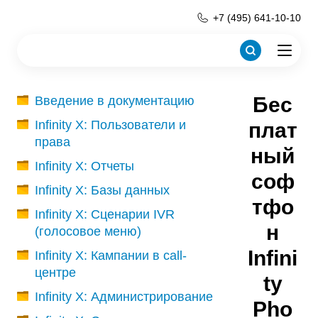
+7 (495) 641-10-10
Бес
Введение в документацию
Infinity X: Пользователи и
плат
права
ный
Infinity X: Отчеты
соф
Infinity X: Базы данных
тфо
Infinity X: Сценарии IVR
н
(голосовое меню)
Infini
Infinity X: Кампании в call-
центре
ty
Infinity X: Администрирование
Pho