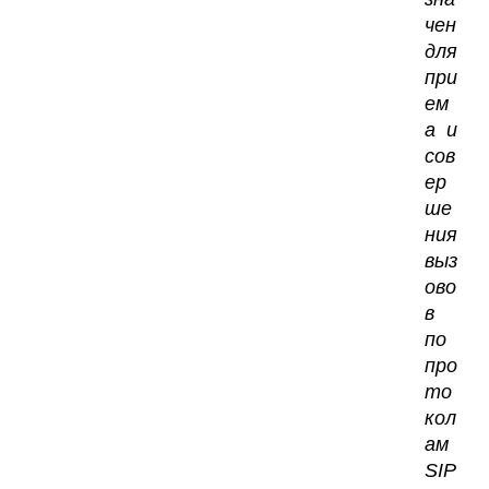
чен
для
при
ем
а и
сов
ер
ше
ния
выз
ово
в
по
про
то
кол
ам
SIP