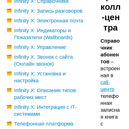
Infinity X: Справочники
колл
Infinity X: Запись разговоров
-цен
Infinity X: Электронная почта
тра
Infinity X: Индикаторы и
Показатели (Wallboards)
Справо
Infinity X: Управление
чник
абонен
Infinity X: Звонок с сайта
тов
–
(Онлайн звонок)
встроен
Infinity X: Установка и
ная в
настройка
call-
центр
Infinity X: Описание типов
телефо
рабочих мест
нная
Infinity X: Интеграция с IT-
записна
системами
я книга
Телефонная платформа
с