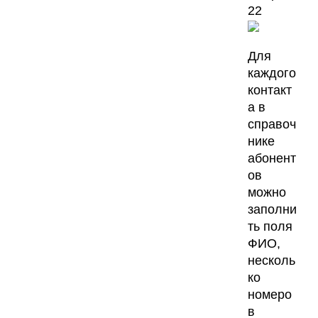
Для
каждого
контакт
а в
справоч
нике
абонент
ов
можно
заполни
ть поля
ФИО,
несколь
ко
номеро
в