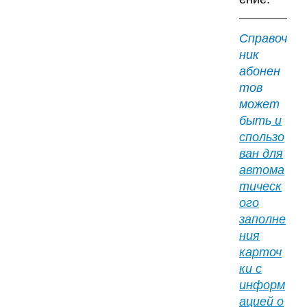
Справоч
ник
абонен
тов
может
быть
и
спользо
ван для
автома
тическ
ого
заполне
ния
карточ
ки с
информ
ацией о