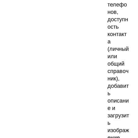
телефо
нов,
доступн
ость
контакт
а
(личный
или
общий
справоч
ник),
добавит
ь
описани
е и
загрузит
ь
изображ
ение.