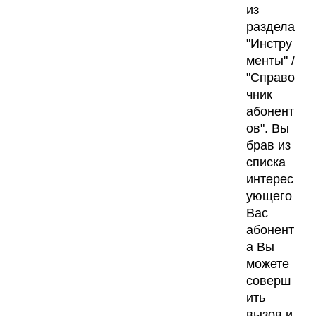
из
раздела
"Инстру
менты" /
"Справо
чник
абонент
ов".
Вы
брав из
списка
интерес
ующего
Вас
абонент
а Вы
можете
соверш
ить
вызов и