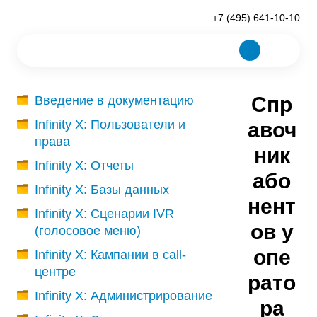
+7 (495) 641-10-10
Спр
Введение в документацию
Infinity X: Пользователи и
авоч
права
ник
Infinity X: Отчеты
або
Infinity X: Базы данных
нент
Infinity X: Сценарии IVR
ов у
(голосовое меню)
опе
Infinity X: Кампании в call-
центре
рато
Infinity X: Администрирование
ра