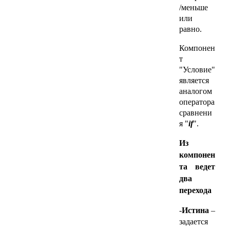
/меньше
или
равно.
Компонен
т
"Условие"
является
аналогом
оператора
сравнени
я "
if
".
Из
компонен
та ведет
два
перехода
-
Истина
–
задается