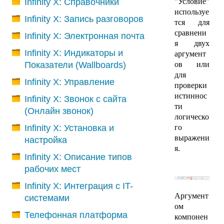
Infinity X: Справочники
"Условие"
используе
Infinity X: Запись разговоров
тся для
сравнени
Infinity X: Электронная почта
я двух
Infinity X: Индикаторы и
аргумент
Показатели (Wallboards)
ов или
для
Infinity X: Управление
проверки
истиннос
Infinity X: Звонок с сайта
ти
(Онлайн звонок)
логическо
Infinity X: Установка и
го
выражени
настройка
я.
Infinity X: Описание типов
рабочих мест
Infinity X: Интеграция с IT-
Аргумент
системами
ом
Телефонная платформа
компонен