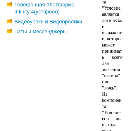
та
Телефонная платформа
"Условие"
Infinity 4(устарело)
является
логическо
Видеоуроки и Видеоролики
е
Чаты и мессенджеры
выражени
е, которое
может
принимат
ь всего
два
значения
"истина"
или
"ложь".
Из
компонен
та
"Условие"
есть два
выхода,
если