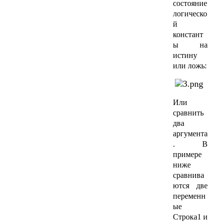
состояние
логическо
й
констант
ы на
истину
или ложь:
Или
сравнить
два
аргумента
. В
примере
ниже
сравнива
ются две
переменн
ые
Строка1 и