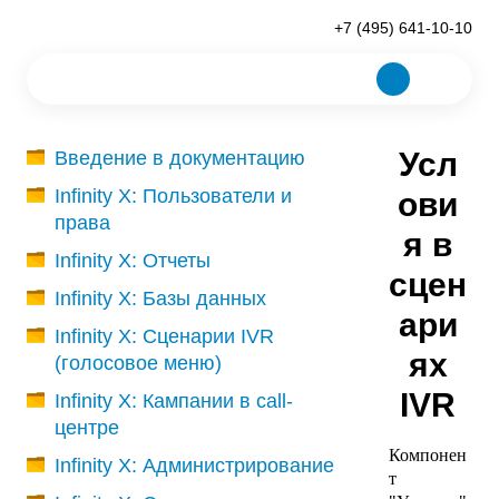
+7 (495) 641-10-10
Усл
Введение в документацию
Infinity X: Пользователи и
ови
права
я в
Infinity X: Отчеты
сцен
Infinity X: Базы данных
ари
Infinity X: Сценарии IVR
ях
(голосовое меню)
IVR
Infinity X: Кампании в call-
центре
Компонен
Infinity X: Администрирование
т