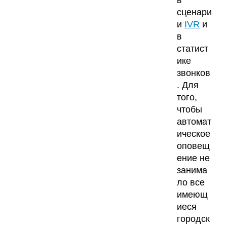
сценари
и
IVR
и
в
статист
ике
звонков
. Для
того,
чтобы
автомат
ическое
оповещ
ение не
занима
ло все
имеющ
иеся
городск