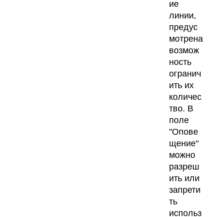
ие
линии,
предус
мотрена
возмож
ность
огранич
ить их
количес
тво. В
поле
"Опове
щение"
можно
разреш
ить или
запрети
ть
использ