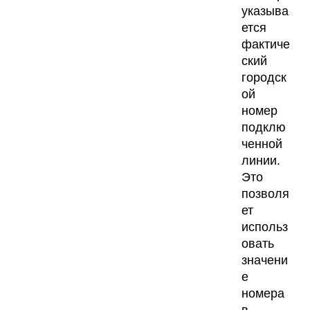
указыва
ется
фактиче
ский
городск
ой
номер
подклю
ченной
линии.
Это
позволя
ет
использ
овать
значени
е
номера
в