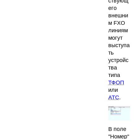
ствующ
его
внешни
м FXO
линиям
могут
выступа
ть
устройс
тва
типа
ТФОП
или
АТС
.
В поле
"Номер"