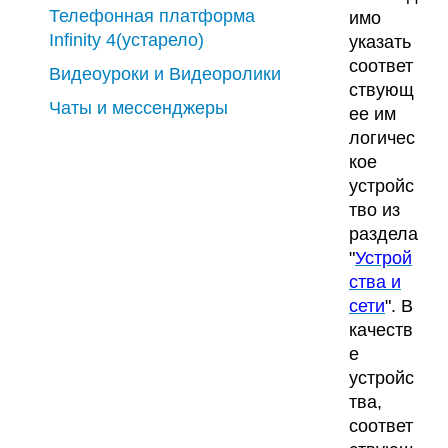
Телефонная платформа
имо
Infinity 4(устарело)
указать
соответ
Видеоуроки и Видеоролики
ствующ
Чаты и мессенджеры
ее им
логичес
кое
устройс
тво из
раздела
"
Устрой
ства и
сети
". В
качеств
е
устройс
тва,
соответ