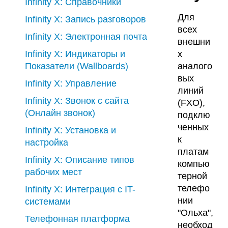
Infinity X: Справочники
Для
Infinity X: Запись разговоров
всех
Infinity X: Электронная почта
внешни
Infinity X: Индикаторы и
х
Показатели (Wallboards)
аналого
вых
Infinity X: Управление
линий
Infinity X: Звонок с сайта
(FXO),
(Онлайн звонок)
подклю
ченных
Infinity X: Установка и
к
настройка
платам
Infinity X: Описание типов
компью
рабочих мест
терной
телефо
Infinity X: Интеграция с IT-
нии
системами
"Ольха",
Телефонная платформа
необход