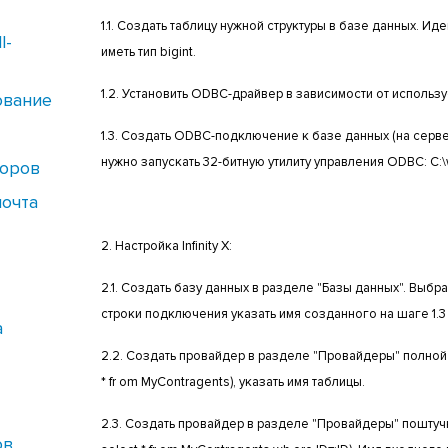
1.1. Создать таблицу нужной структуры в базе данных. И
l-
иметь тип bigint.
1.2. Установить ODBC-драйвер в зависимости от использ
рование
1.3. Создать ODBC-подключение к базе данных (на сервере
нужно запускать 32-битную утилиту управления ODBC: 
воров
почта
2. Настройка Infinity X:
2.1. Создать базу данных в разделе "Базы данных". Выбр
строки подключения указать имя созданного на шаге 1.
а
2.2. Создать провайдер в разделе "Провайдеры" полной 
* fr om MyContragents), указать имя таблицы.
2.3. Создать провайдер в разделе "Провайдеры" поштуч
ов