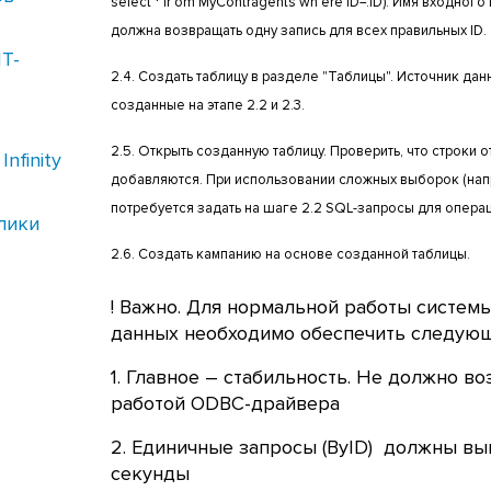
select * fr om MyContragents wh ere ID=:ID). Имя входного
должна возвращать одну запись для всех правильных ID.
IT-
2.4. Создать таблицу в разделе "Таблицы". Источник дан
созданные на этапе 2.2 и 2.3.
2.5. Открыть созданную таблицу. Проверить, что строки 
nfinity
добавляются. При использовании сложных выборок (напр
потребуется задать на шаге 2.2 SQL-запросы для операций
лики
2.6. Создать кампанию на основе созданной таблицы.
! Важно. Для нормальной работы системы 
данных необходимо обеспечить следующ
1. Главное – стабильность. Не должно в
работой ODBC-драйвера
2. Единичные запросы (ByID) должны вып
секунды