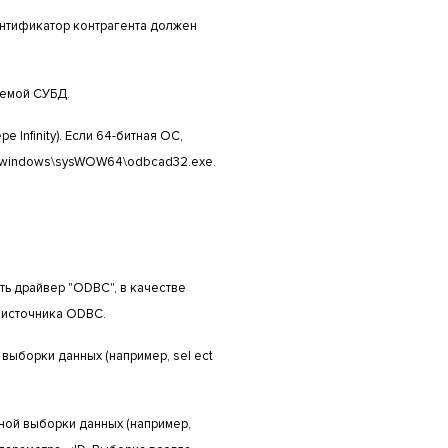
дентификатор контрагента должен
уемой СУБД.
 Infinity). Если 64-битная ОС,
C:\windows\sysWOW64\odbcad32.exe.
ать драйвер "ODBC", в качестве
3 источника ODBC.
выборки данных (например, sel ect
ной выборки данных (например,