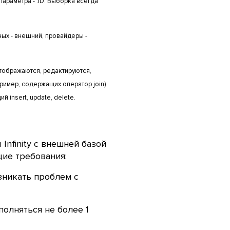
 параметра - :ID. Выборка всегда
ных - внешний, провайдеры -
отображаются, редактируются,
имер, содержащих оператор join)
 insert, update, delete.
Infinity с внешней базой
ие требования:
озникать проблем с
олняться не более 1