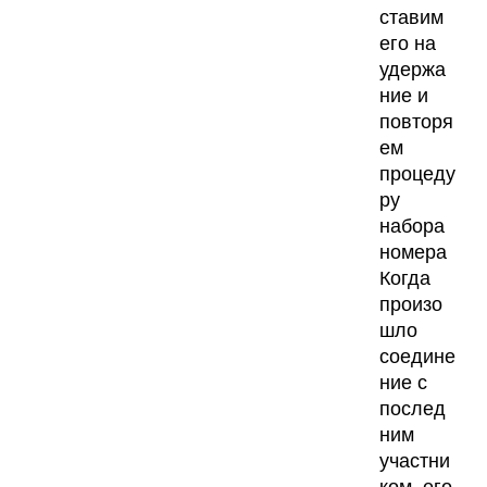
ставим
его на
удержа
ние и
повторя
ем
процеду
ру
набора
номера
Когда
произо
шло
соедине
ние с
послед
ним
участни
ком, его