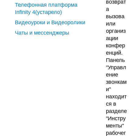
возврат
Телефонная платформа
а
Infinity 4(устарело)
вызова
Видеоуроки и Видеоролики
или
организ
Чаты и мессенджеры
ации
конфер
енций.
Панель
"Управл
ение
звонкам
и"
находит
ся в
разделе
"Инстру
менты"
рабочег