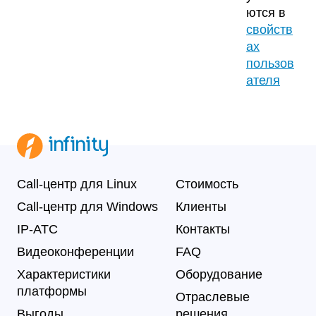
ются в
свойств
ах
пользов
ателя
Call-центр для Linux
Стоимость
Call-центр для Windows
Клиенты
IP-АТС
Контакты
Видеоконференции
FAQ
Характеристики
Оборудование
платформы
Отраслевые
Выгоды
решения