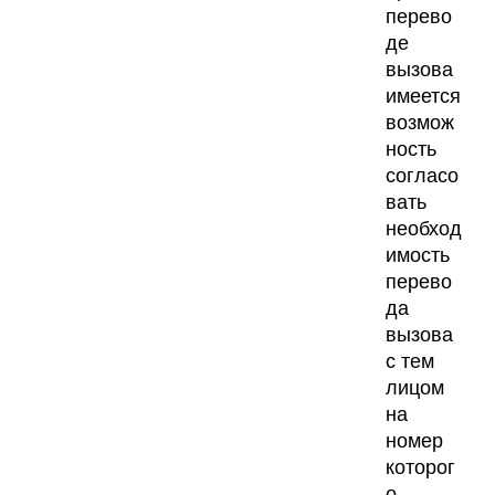
перево
де
вызова
имеется
возмож
ность
согласо
вать
необход
имость
перево
да
вызова
с тем
лицом
на
номер
которог
о