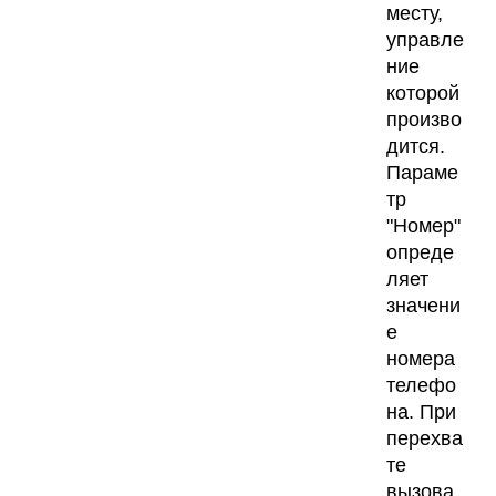
месту,
управле
ние
которой
произво
дится.
Параме
тр
"Номер"
опреде
ляет
значени
е
номера
телефо
на. При
перехва
те
вызова