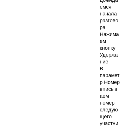
емся
начала
разгово
ра
Нажима
ем
кнопку
Удержа
ние
В
парамет
р Номер
вписыв
аем
номер
следую
щего
участни