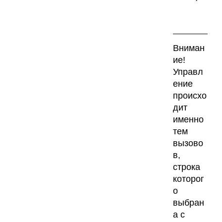
Вниман
ие!
Управл
ение
происхо
дит
именно
тем
вызово
в,
строка
которог
о
выбран
а с