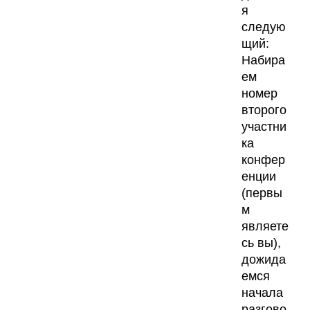
я
следую
щий:
Набира
ем
номер
второго
участни
ка
конфер
енции
(первы
м
являете
сь вы),
дожида
емся
начала
разгово