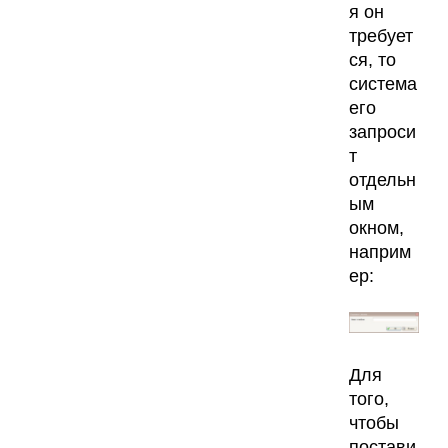
я он
требует
ся, то
система
его
запроси
т
отдельн
ым
окном,
наприм
ер:
Для
того,
чтобы
постави