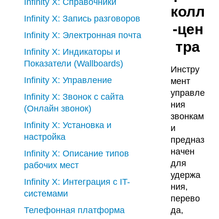
Infinity X: Справочники
колл
Infinity X: Запись разговоров
-цен
Infinity X: Электронная почта
тра
Infinity X: Индикаторы и
Показатели (Wallboards)
Инстру
Infinity X: Управление
мент
управле
Infinity X: Звонок с сайта
ния
(Онлайн звонок)
звонкам
Infinity X: Установка и
и
настройка
предназ
начен
Infinity X: Описание типов
для
рабочих мест
удержа
Infinity X: Интеграция с IT-
ния,
системами
перево
Телефонная платформа
да,