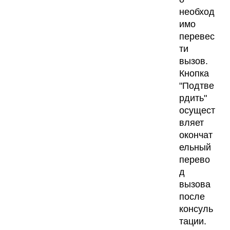
необход
имо
перевес
ти
вызов.
Кнопка
"Подтве
рдить"
осущест
вляет
окончат
ельный
перево
д
вызова
после
консуль
тации.