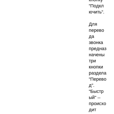
"Подкл
ючить".
Для
перево
да
звонка
предназ
начены
три
кнопки
раздела
"Перево
д".
"Быстр
ый" --
происхо
дит