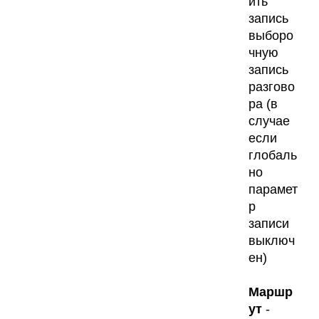
ить
запись
выборо
чную
запись
разгово
ра (в
случае
если
глобаль
но
парамет
р
записи
выключ
ен)
Маршр
ут
-