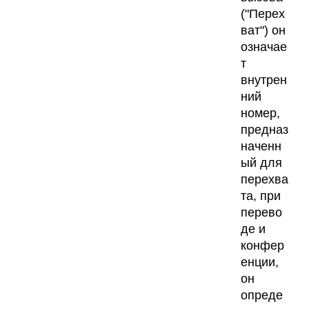
("Перех
ват") он
означае
т
внутрен
ний
номер,
предназ
наченн
ый для
перехва
та, при
перево
де и
конфер
енции,
он
опреде