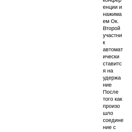
енции и
нажима
ем Ок.
Второй
участни
к
автомат
ически
ставитс
я на
удержа
ние
После
того как
произо
шло
соедине
ние с