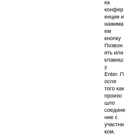
ка
конфер
енции и
нажима
ем
кнопку
Позвон
ить или
клавиш
у
Enter. П
осле
того как
произо
шло
соедине
ние с
участни
ком,