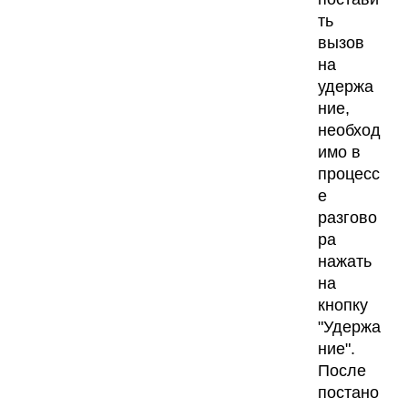
ть
вызов
на
удержа
ние,
необход
имо в
процесс
е
разгово
ра
нажать
на
кнопку
"Удержа
ние".
После
постано