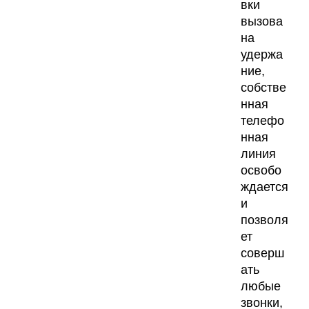
вки
вызова
на
удержа
ние,
собстве
нная
телефо
нная
линия
освобо
ждается
и
позволя
ет
соверш
ать
любые
звонки,