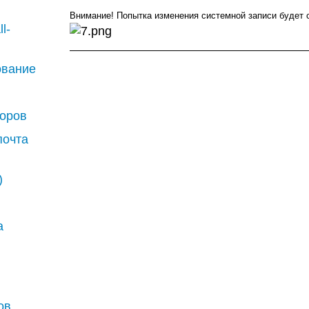
Внимание! Попытка изменения системной записи будет
l-
рование
воров
почта
)
а
ов