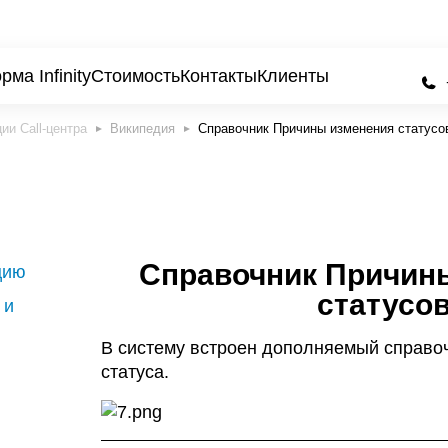
ма Infinity
Стоимость
Контакты
Клиенты
Википедия
Справочник Причины изменения статусо
Справочник Причин
цию
статусо
 и
В систему встроен дополняемый справо
статуса.