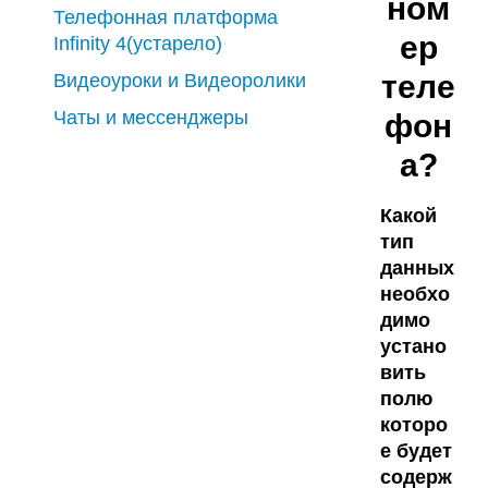
ном
Телефонная платформа
ер
Infinity 4(устарело)
теле
Видеоуроки и Видеоролики
Чаты и мессенджеры
фон
а?
Какой
тип
данных
необхо
димо
устано
вить
полю
которо
е будет
содерж