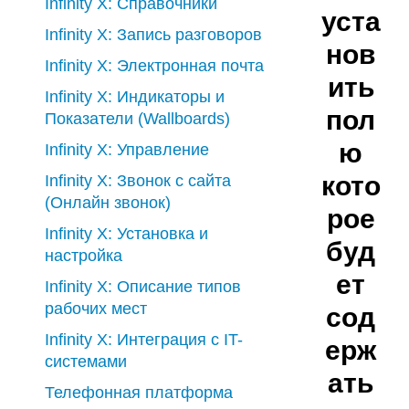
Infinity X: Справочники
уста
Infinity X: Запись разговоров
нов
Infinity X: Электронная почта
ить
Infinity X: Индикаторы и
пол
Показатели (Wallboards)
ю
Infinity X: Управление
кото
Infinity X: Звонок с сайта
(Онлайн звонок)
рое
Infinity X: Установка и
буд
настройка
ет
Infinity X: Описание типов
рабочих мест
сод
Infinity X: Интеграция с IT-
ерж
системами
ать
Телефонная платформа