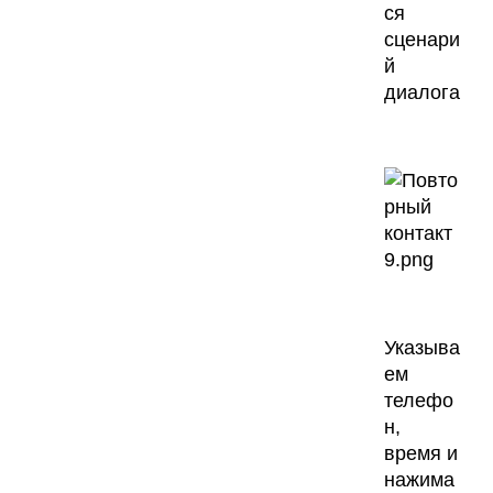
ся
сценари
й
диалога
Указыва
ем
телефо
н,
время и
нажима