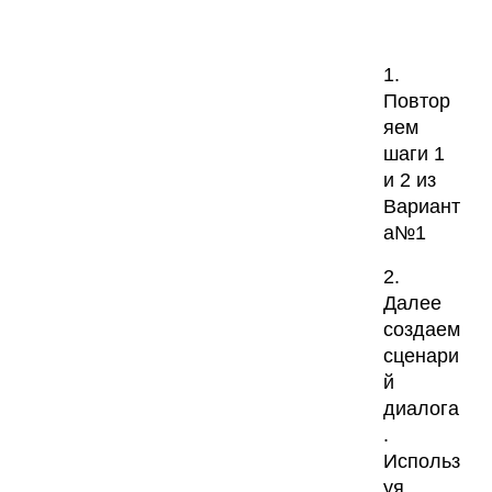
1.
Повтор
яем
шаги 1
и 2 из
Вариант
а№1
2.
Далее
создаем
сценари
й
диалога
.
Использ
уя