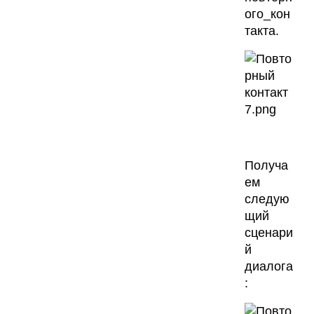
ого_кон
такта.
Получа
ем
следую
щий
сценари
й
диалога
: