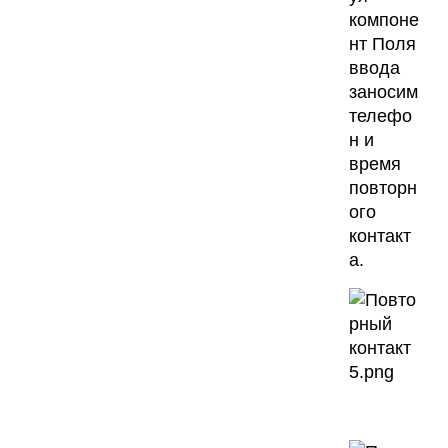
компоне
нт Поля
ввода
заносим
телефо
н и
время
повторн
ого
контакт
а.