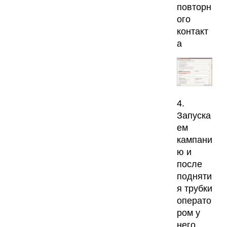
повторн
ого
контакт
а
4.
Запуска
ем
кампани
ю и
после
подняти
я трубки
операто
ром у
него