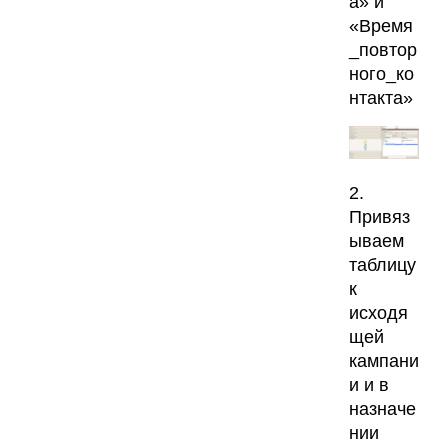
а» и
«Время
_повтор
ного_ко
нтакта»
2.
Привяз
ываем
таблицу
к
исходя
щей
кампани
и и в
назначе
нии