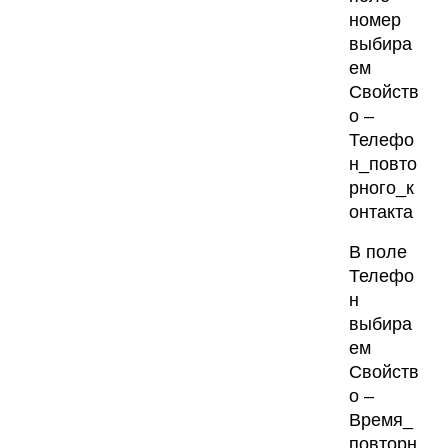
номер
выбира
ем
Свойств
о –
Телефо
н_повто
рного_к
онтакта
В поле
Телефо
н
выбира
ем
Свойств
о –
Время_
повторн