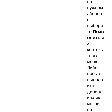
на
нужном
абонент
е
выбери
те
Позв
онить
и
з
контекс
тного
меню.
Либо
просто
выполн
ите
двойно
й клик
мыши
на