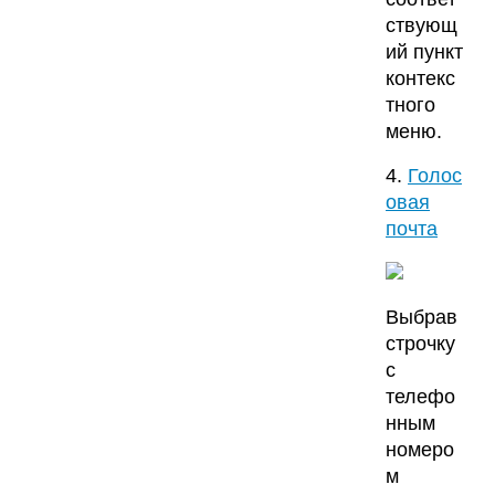
ствующ
ий пункт
контекс
тного
меню.
4.
Голос
овая
почта
Выбрав
строчку
с
телефо
нным
номеро
м