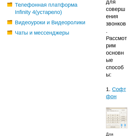
для
Телефонная платформа
соверш
Infinity 4(устарело)
ения
Видеоуроки и Видеоролики
звонков
.
Чаты и мессенджеры
Рассмот
рим
основн
ые
способ
ы:
1.
Софт
фон
Для