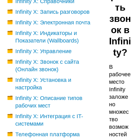
Infinity X: Справочники
ть
Infinity X: Запись разговоров
звон
Infinity X: Электронная почта
ок в
Infinity X: Индикаторы и
Infini
Показатели (Wallboards)
ty?
Infinity X: Управление
Infinity X: Звонок с сайта
В
(Онлайн звонок)
рабочее
Infinity X: Установка и
место
настройка
Infinity
заложе
Infinity X: Описание типов
но
рабочих мест
множес
Infinity X: Интеграция с IT-
тво
системами
возмож
Телефонная платформа
ностей