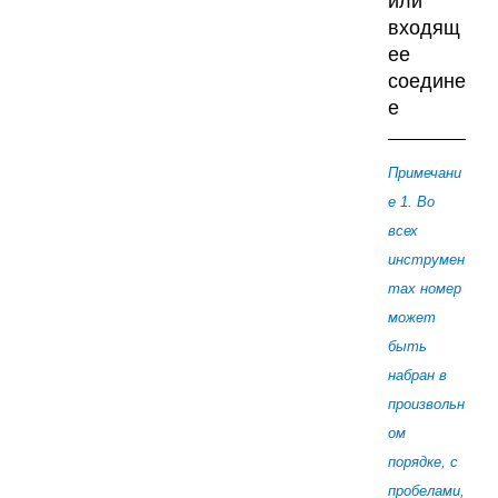
или
входящ
ее
соедине
е
Примечани
е 1. Во
всех
инструмен
тах номер
может
быть
набран в
произвольн
ом
порядке, с
пробелами,