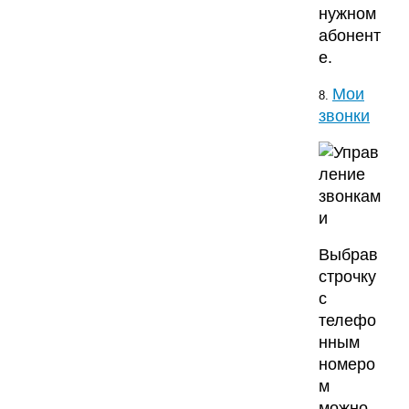
нужном
абонент
е.
Мои
8.
звонки
Выбрав
строчку
с
телефо
нным
номеро
м
можно