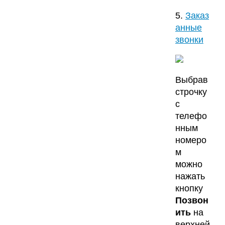
5.
Заказ
анные
звонки
Выбрав
строчку
с
телефо
нным
номеро
м
можно
нажать
кнопку
Позвон
ить
на
верхней