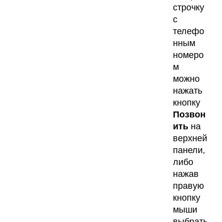
строчку
с
телефо
нным
номеро
м
можно
нажать
кнопку
Позвон
ить
на
верхней
панели,
либо
нажав
правую
кнопку
мыши
выбрать