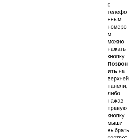
с
телефо
нным
номеро
м
можно
нажать
кнопку
Позвон
ить
на
верхней
панели,
либо
нажав
правую
кнопку
мыши
выбрать
соответ