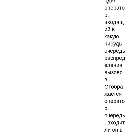
один
операто
р,
входящ
ий в
какую-
нибудь
очередь
распред
еления
вызово
в.
Отобра
жается
операто
р,
очередь
, входит
ли он в