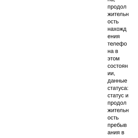
продол
жительн
ость
нахожд
ения
телефо
на в
этом
состоян
ии,
данные
статуса:
статус и
продол
жительн
ость
пребыв
ания в