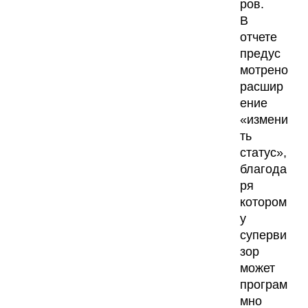
ров.
В
отчете
предус
мотрено
расшир
ение
«измени
ть
статус»,
благода
ря
котором
у
суперви
зор
может
програм
мно