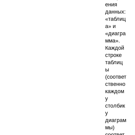
ения
данных:
«таблиц
а» и
«диагра
мма».
Каждой
строке
таблиц
ы
(соответ
ственно
каждом
у
столбик
у
диаграм
мы)
соответ