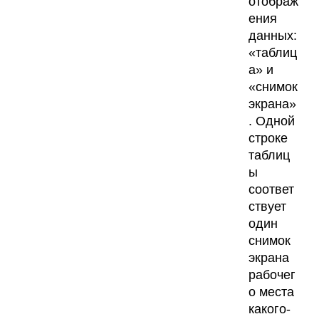
отображ
ения
данных:
«таблиц
а» и
«снимок
экрана»
. Одной
строке
таблиц
ы
соответ
ствует
один
снимок
экрана
рабочег
о места
какого-