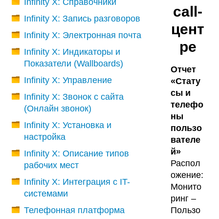
Infinity X: Справочники
call-
Infinity X: Запись разговоров
цент
Infinity X: Электронная почта
ре
Infinity X: Индикаторы и
Показатели (Wallboards)
Отчет
Infinity X: Управление
«Стату
сы и
Infinity X: Звонок с сайта
телефо
(Онлайн звонок)
ны
Infinity X: Установка и
пользо
настройка
вателе
й»
Infinity X: Описание типов
Распол
рабочих мест
ожение:
Infinity X: Интеграция с IT-
Монито
системами
ринг –
Телефонная платформа
Пользо