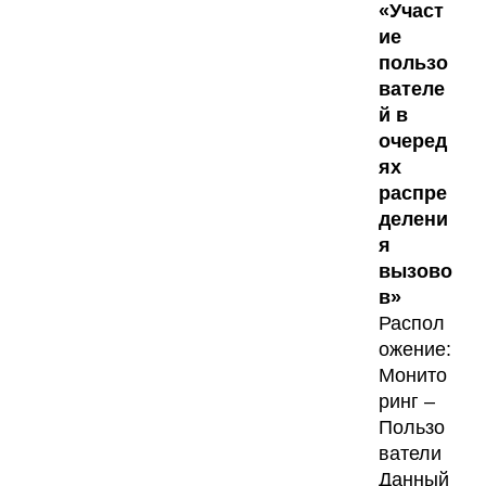
«Участ
ие
пользо
вателе
й в
очеред
ях
распре
делени
я
вызово
в»
Распол
ожение:
Монито
ринг –
Пользо
ватели
Данный