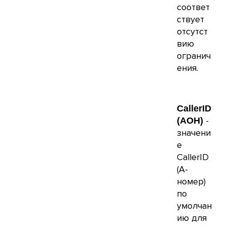
соответ
ствует
отсутст
вию
огранич
ения.
CallerID
-
(АОН)
значени
е
CallerID
(А-
номер)
по
умолчан
ию для