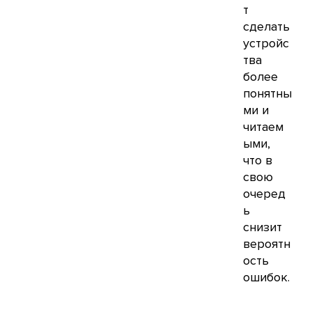
т
сделать
устройс
тва
более
понятны
ми и
читаем
ыми,
что в
свою
очеред
ь
снизит
вероятн
ость
ошибок.