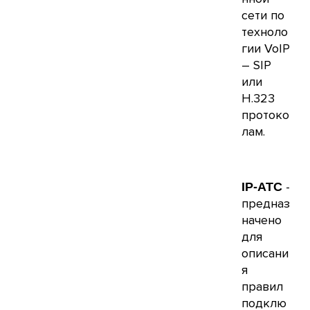
сети по
техноло
гии VoIP
– SIP
или
H.323
протоко
лам.
-
IP-АТС
предназ
начено
для
описани
я
правил
подклю