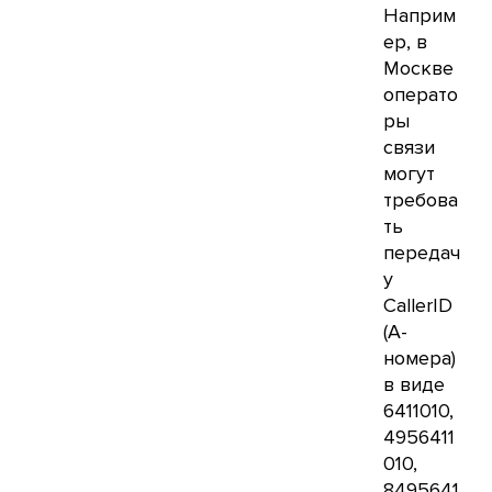
Наприм
ер, в
Москве
операто
ры
связи
могут
требова
ть
передач
у
CallerID
(А-
номера)
в виде
6411010,
4956411
010,
8495641