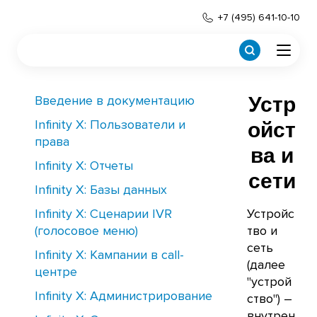
+7 (495) 641-10-10
Введение в документацию
Устр
Infinity X: Пользователи и
ойст
права
ва и
Infinity X: Отчеты
сети
Infinity X: Базы данных
Infinity X: Сценарии IVR
Устройс
(голосовое меню)
тво и
сеть
Infinity X: Кампании в call-
(далее
центре
"устрой
Infinity X: Администрирование
ство") –
внутрен