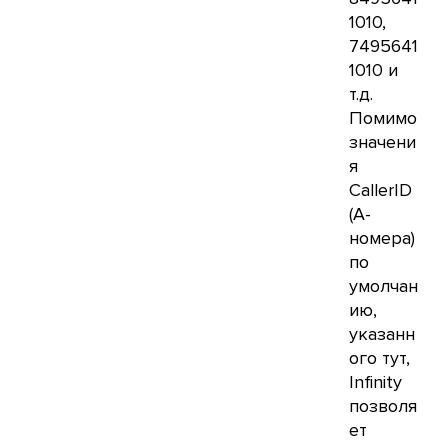
1010,
7495641
1010 и
т.д.
Помимо
значени
я
CallerID
(А-
номера)
по
умолчан
ию,
указанн
ого тут,
Infinity
позволя
ет