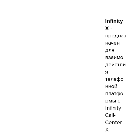
Infinity
-
X
предназ
начен
для
взаимо
действи
я
телефо
нной
платфо
рмы с
Infinity
Call
-
Center
X
.