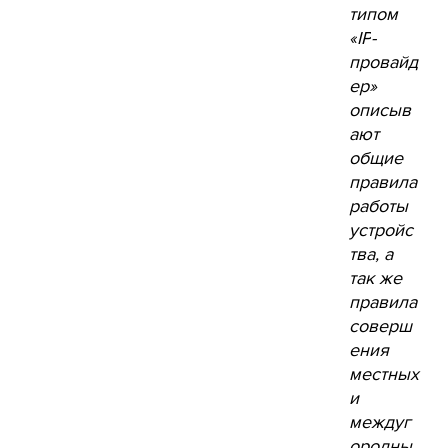
типом
«
IP
-
провайд
ер»
описыв
ают
общие
правила
работы
устройс
тва, а
так же
правила
соверш
ения
местных
и
междуг
ородны