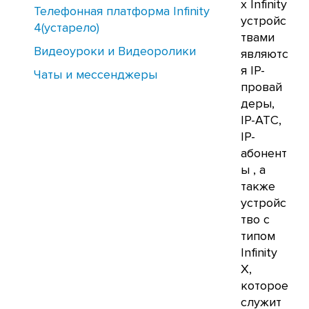
х Infinity
Телефонная платформа Infinity
устройс
4(устарело)
твами
Видеоуроки и Видеоролики
являютс
я IP-
Чаты и мессенджеры
провай
деры,
IP-АТС,
IP-
абонент
ы , а
также
устройс
тво с
типом
Infinity
X,
которое
служит