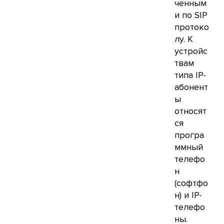
ченным
и по
SIP
протоко
лу. К
устройс
твам
типа IP-
абонент
ы
относят
ся
програ
ммный
телефо
н
(софтфо
н) и IP-
телефо
ны.