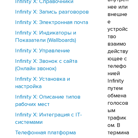
Infinity X: Справочники
нее или
Infinity X: Запись разговоров
внешне
е
Infinity X: Электронная почта
устройс
Infinity X: Индикаторы и
тво
Показатели (Wallboards)
взаимо
Infinity X: Управление
действу
ющее с
Infinity X: Звонок с сайта
телефо
(Онлайн звонок)
нией
Infinity X: Установка и
Infinity
настройка
путем
обмена
Infinity X: Описание типов
голосов
рабочих мест
ым
Infinity X: Интеграция с IT-
трафик
системами
ом. В
Телефонная платформа
термина