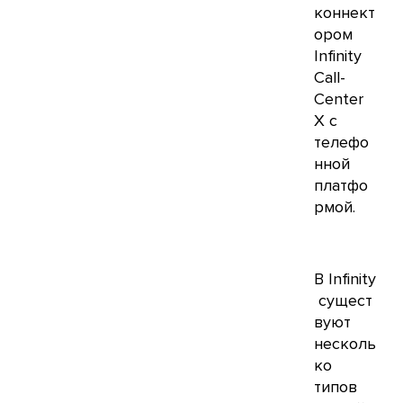
коннект
ором
Infinity
Call-
Center
X с
телефо
нной
платфо
рмой.
В Infinity
сущест
вуют
несколь
ко
типов