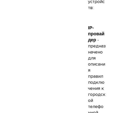
устройс
тв:
IP-
провай
-
дер
предназ
начено
для
описани
я
правил
подклю
чения к
городск
ой
телефо
нной