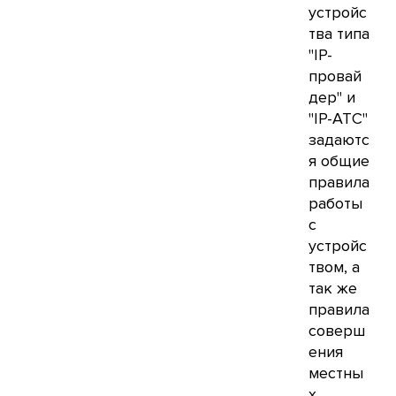
устройс
тва типа
"IP-
провай
дер" и
"IP-АТС"
задаютс
я общие
правила
работы
с
устройс
твом, а
так же
правила
соверш
ения
местны
х,