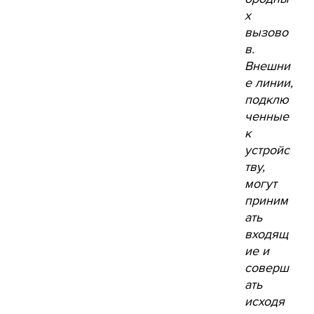
х
вызово
в.
Внешни
е линии,
подклю
ченные
к
устройс
тву,
могут
приним
ать
входящ
ие и
соверш
ать
исходя