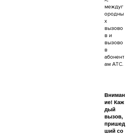
междуг
ородны
х
вызово
в и
вызово
в
абонент
ам АТС.
Вниман
ие! Каж
дый
вызов,
пришед
ший со