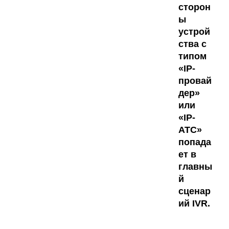
сторон
ы
устрой
ства с
типом
«IP-
провай
дер»
или
«
IP
-
АТС»
попада
ет в
главны
й
сценар
ий IVR.