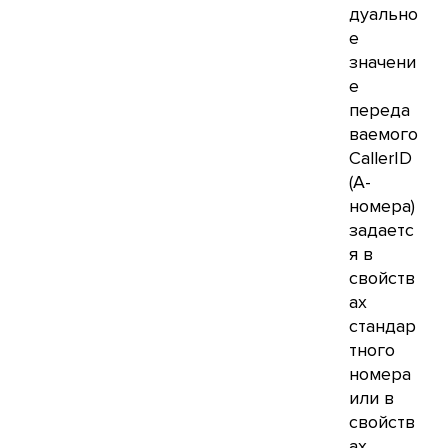
дуально
е
значени
е
переда
ваемого
CallerID
(А-
номера)
задаетс
я в
свойств
ах
стандар
тного
номера
или в
свойств
ах