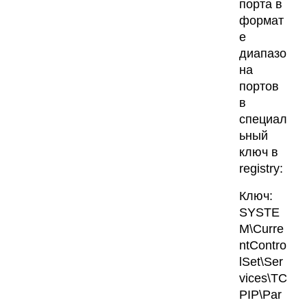
порта в
формат
е
диапазо
на
портов
в
специал
ьный
ключ в
registry:
Ключ:
SYSTE
M\Curre
ntContro
lSet\Ser
vices\TC
PIP\Par