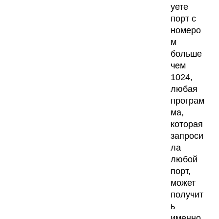
уете
порт с
номеро
м
больше
чем
1024,
любая
програм
ма,
которая
запроси
ла
любой
порт,
может
получит
ь
именно