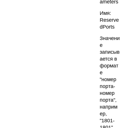
ameters
Имя:
Reserve
dPorts
Значени
е
записыв
ается в
формат
е
"номер
порта-
номер
порта",
наприм
ер,
"1801-
1801"