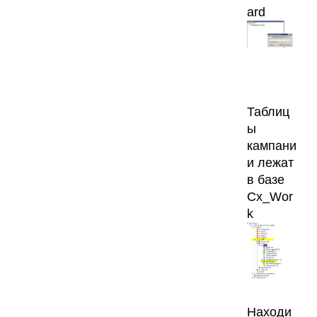
ard
Таблиц
ы
кампани
и лежат
в базе
Cx_Wor
k
Находи