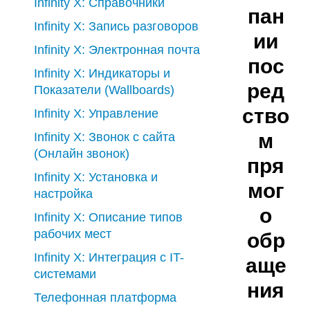
Infinity X: Справочники
пан
Infinity X: Запись разговоров
ии
Infinity X: Электронная почта
пос
Infinity X: Индикаторы и
ред
Показатели (Wallboards)
ство
Infinity X: Управление
м
Infinity X: Звонок с сайта
(Онлайн звонок)
пря
Infinity X: Установка и
мог
настройка
о
Infinity X: Описание типов
рабочих мест
обр
Infinity X: Интеграция с IT-
аще
системами
ния
Телефонная платформа