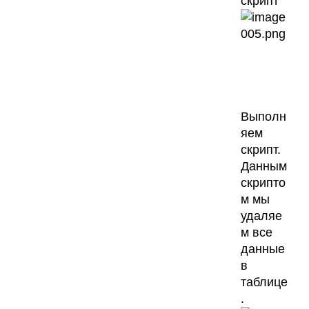
скрипт
Выполн
яем
скрипт.
Данным
скрипто
м мы
удаляе
м все
данные
в
таблице
.