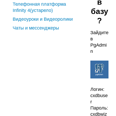
в
Телефонная платформа
базу
Infinity 4(устарело)
?
Видеоуроки и Видеоролики
Чаты и мессенджеры
Зайдите
в
PgAdmi
n
Логин:
cxdbuse
r
Пароль:
cxdbwiz