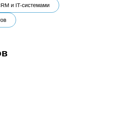
CRM и IT-системами
тов
ов