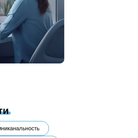
ти
никанальность