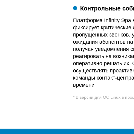
Контрольные соб
Платформа Infinity Эра
фиксирует критические 
пропущенных звонков, 
ожидания абонентов на 
получая уведомления с
реагировать на возник
оперативно решать их.
осуществлять проактив
команды контакт-центр
времени
* В версии для ОС Linux в пр