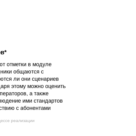
в*
т отметки в модуле
удники общаются с
ются ли они сценариев
даря этому можно оценить
ператоров, а также
людение ими стандартов
ствию с абонентами
оцессе реализации