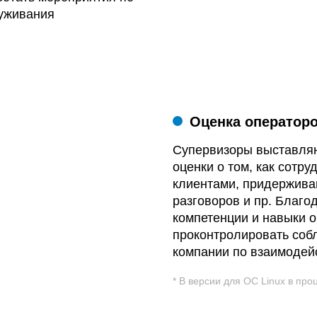
уживания
Оценка операторо
Супервизоры выставляю
оценки о том, как сотр
клиентами, придержива
разговоров и пр. Благо
компетенции и навыки о
проконтролировать соб
компании по взаимодей
* В версии для ОС Linux в пр