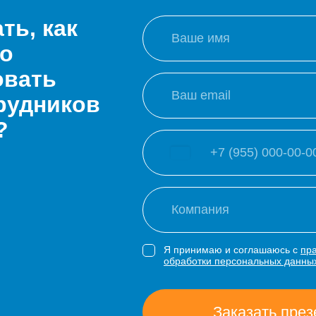
ть, как
о
овать
рудников
?
Я принимаю и соглашаюсь с
пр
обработки персональных данны
Заказать пре