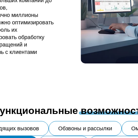
ольших компаний до
ов,
ячно миллионы
ожно оптимизировать
роль их
ровать обработку
бращений и
ь с клиентами
ункциональные
возможнос
дящих вызовов
Обзвоны и рассылки
Ом