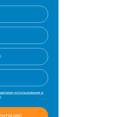
авилами использования и
х
зентацию