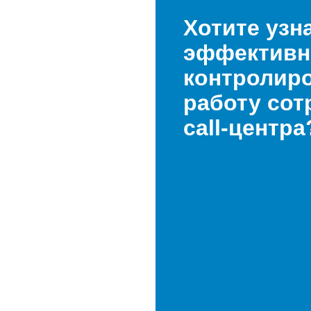
Хотите узна
эффективн
контролир
работу сот
call-центра