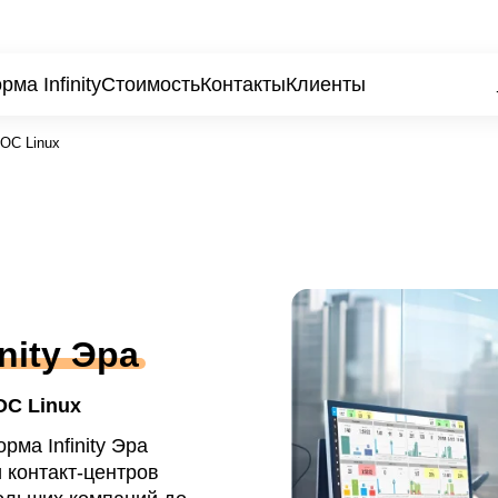
ма Infinity
Стоимость
Контакты
Клиенты
я ОС Linux
inity Эра
ОС Linux
ма Infinity Эра
 контакт-центров