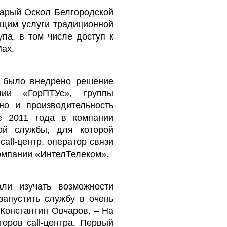
тарый Оскол Белгородской
ющим услуги традиционной
па, в том числе доступ к
Max.
и было внедрено решение
нии «ГорПТУс», группы
но и производительность
ле 2011 года в компании
ой службы, для которой
ll-центр, оператор связи
компании «ИнтелТелеком».
ли изучать возможности
запустить службу в очень
 Константин Овчаров. – На
оров call-центра. Первый