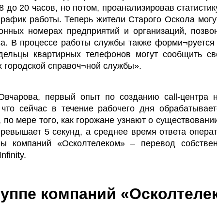
8 до 20 часов, но потом, проанализировав статисти
рафик работы. Теперь жители Старого Оскола мог
нных номерах предприятий и организаций, позвон
са. В процессе работы службы также форми¬руется
ельцы квартирных телефонов могут сообщить св
х городской справоч¬ной службы».
вчарова, первый опыт по созданию call-центра на
 что сейчас в течение рабочего дня обрабатывае
т, по мере того, как горожане узнают о существован
ревышает 5 секунд, а среднее время ответа операт
ы компаний «Осколтелеком» – перевод собствен
finity.
руппе компаний «Осколтеле