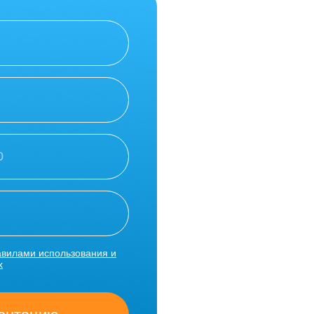
авилами использования и
х