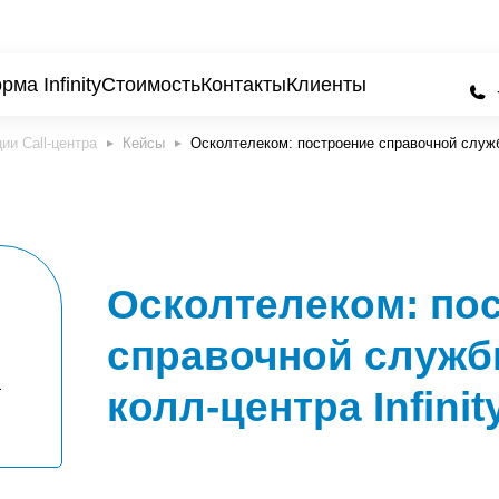
ма Infinity
Стоимость
Контакты
Клиенты
Кейсы
Осколтелеком: построение справочной службы
Осколтелеком: по
справочной служб
колл-центра Infinit