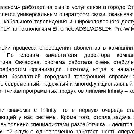
елеком» работает на рынке услуг связи в городе С
вляется универсальным оператором связи, оказыва
, кабельного телевидения и широкополосного досту
 FLY по технологиям Ethernet, ADSL/ADSL2+, Pre-Wi
зации процесса оповещения абонентов в компани
ity. По словам заместителя директора компа
нтина Овчарова, система работала очень стабиль
ребностям организации. Поэтому, когда в нача
ния бесплатной городской телефонной справочн
ь современный, надежный и многофункциональный ca
о¬тчикам программных продуктов линейки Infinity – 
 знакомы с Infinity, то в первую очередь ста
ющей у нас системы. Кроме того, стояла задача 
 выполнено специалистами разработчика, - делится
чной службе одновременно работает шесть операт