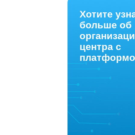
Хотите узн
больше об
организаци
центра с
платформой