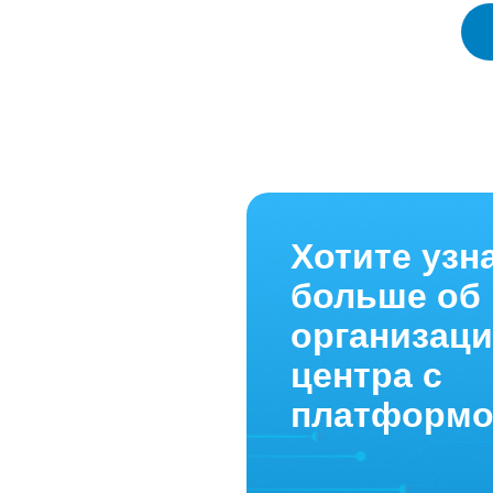
Хотите узн
больше об
организаци
центра с
платформой