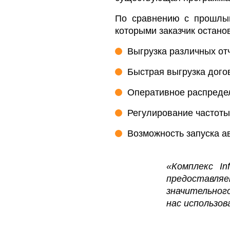
По сравнению с прошлым
которыми заказчик остано
Выгрузка различных отч
Быстрая выгрузка дого
Оперативное распредел
Регулирование частоты
Возможность запуска а
«Комплекс In
предоставля
значительног
нас использов