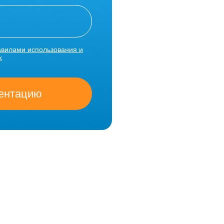
авилами использования и
х
зентацию