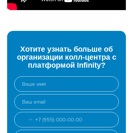
Хотите узнать больше об
организации колл-центра с
платформой Infinity?