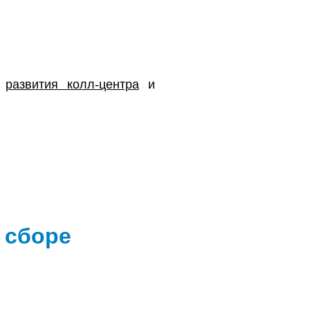
ю
развития колл-центра
и
 сборе