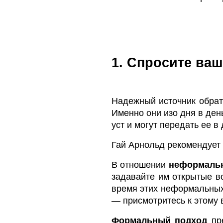
1. Спросите ва
Надежный источник обратн
Именно они изо дня в де
уст и могут передать ее в
Гай Арнольд рекомендует
В отношении
неформальн
задавайте им открытые во
время этих неформальных 
— присмотритесь к этому 
Формальный подход
пре