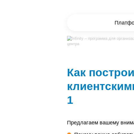
Платфор
Как постро
клиентским
1
Предлагаем вашему внима